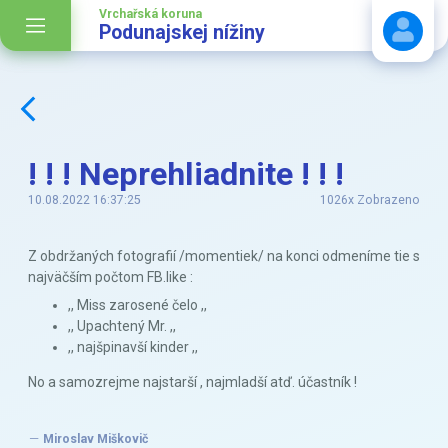
Vrchařská koruna
Podunajskej nížiny
Stáhnout návod
! ! ! Neprehliadnite ! ! !
10.08.2022 16:37:25
1026x Zobrazeno
Z obdržaných fotografií /momentiek/ na konci odmeníme tie s
najväčším počtom FB.like :
,, Miss zarosené čelo ,,
,, Upachtený Mr. ,,
,, najšpinavší kinder ,,
No a samozrejme najstarší , najmladší atď. účastník !
Miroslav Miškovič