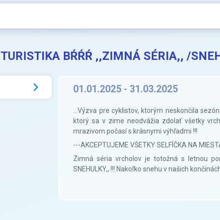
TURISTIKA BŔŔŔ ,,ZIMNÁ SÉRIA,, /SNEH
01.01.2025 - 31.03.2025
...Výzva pre cyklistov, ktorým neskončila sezóna 
ktorý sa v zime neodvážia zdolať všetky vrch
mrazivom počasí s krásnymi výhľadmi !!!
---AKCEPTUJEME VŠETKY SELFÍČKA NA MIESTA
Zimná séria vrcholov je totožná s letnou p
SNEHULKY,, !!! Nakoľko snehu v našich končinác