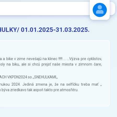
ULKY/ 01.01.2025-31.03.2025.
Stáhnout návod
a bike v zime nevešajú na klinec !!!!! ... ...Výzva pre cyklistov,
oly na biku, ale si chcú prejsť naše miesta v zimnom čare,
CH VKPDN2024 so ,,SNEHULKAMI,,
onukou 2024. Jediná zmena je, že na selfíčku treba mať ,,
h býva zriedkavo tak aspoň takto pre atmosféru.