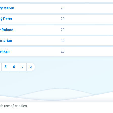
ky Marek
20
ý Peter
20
 Roland
20
 marian
20
elikán
20
5
6
ith use of cookies.