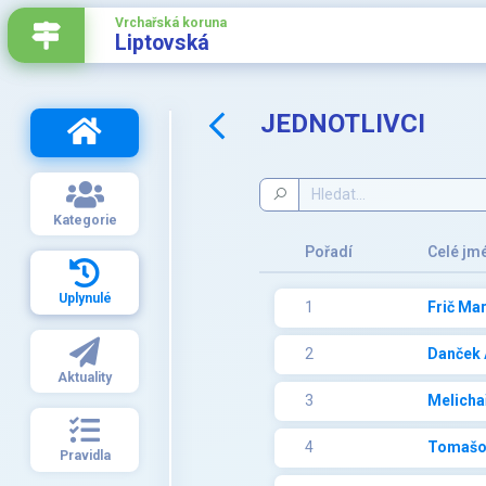
Vrchařská koruna
Liptovská
JEDNOTLIVCI
Kategorie
Pořadí
Celé jm
Uplynulé
1
Frič Mar
2
Danček 
Aktuality
3
Melichař
4
Tomašo
Pravidla