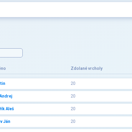
éno
Zdolané vrcholy
tin
20
Andrej
20
ík Aleš
20
v Ján
20