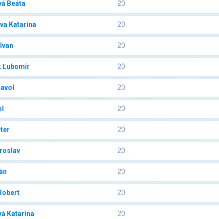
á Beáta
20
va Katarína
20
Ivan
20
 Ľubomír
20
Pavol
20
ol
20
ter
20
roslav
20
án
20
Robert
20
vá Katarína
20