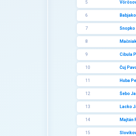
5
Vörösov
6
Babjako
7
Snopko 
8
Mačniak
9
Cibula 
10
Čuj Pav
11
Huba Pe
12
Šebo Ja
13
Lacko J
14
Majtán 
15
Slovíko