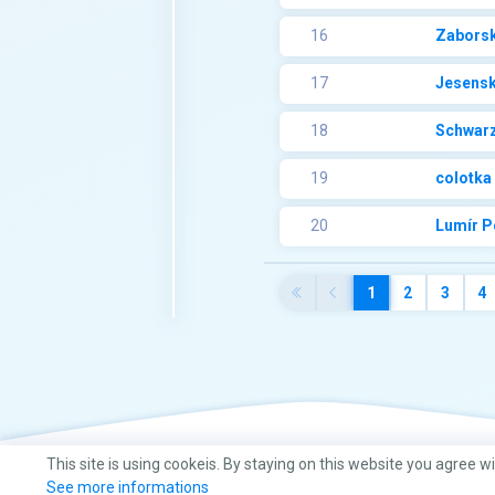
16
Zabors
17
Jesensk
18
Schwarz
19
colotka
20
Lumír P
1
2
3
4
This site is using cookeis. By staying on this website you agree w
See more informations