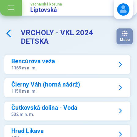
Vrchařská koruna
Liptovská
VRCHOLY - VKL 2024
Stáhnout návod
DETSKA
Mapa
Bencúrova veža
1169 m n. m.
Čierny Váh (horná nádrž)
1150 m n. m.
Čutkovská dolina - Voda
532 m n. m.
Hrad Likava