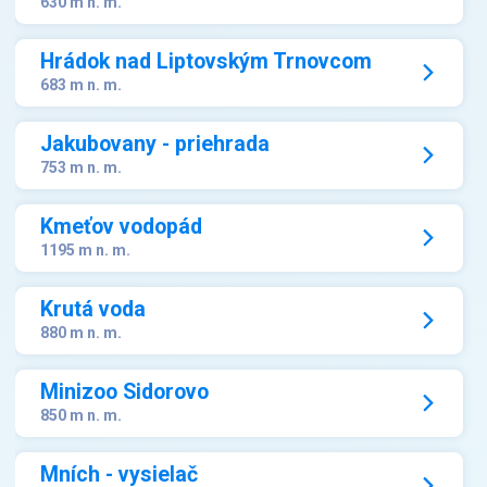
630 m n. m.
Hrádok nad Liptovským Trnovcom
683 m n. m.
Jakubovany - priehrada
753 m n. m.
Kmeťov vodopád
1195 m n. m.
Krutá voda
880 m n. m.
Minizoo Sidorovo
850 m n. m.
Mních - vysielač