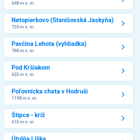
648 m n. m.
Netopierkovo (Stanišovská Jaskyňa)
730 m n. m.
Pavčina Lehota (vyhliadka)
780 m n. m.
Pod Kršiakom
625 m n. m.
Poľovnícka chata v Hodruši
1198 m n. m.
Štipce - kríž
615 m n. m.
Útulňa Líška