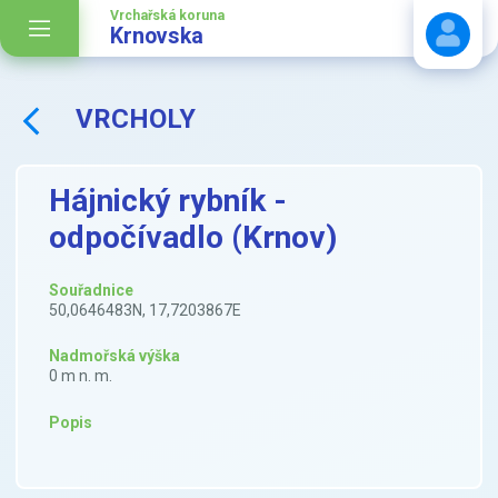
Vrchařská koruna
Krnovska
VRCHOLY
Stáhnout návod
Hájnický rybník -
odpočívadlo (Krnov)
Souřadnice
50,0646483N, 17,7203867E
Nadmořská výška
0 m n. m.
Popis