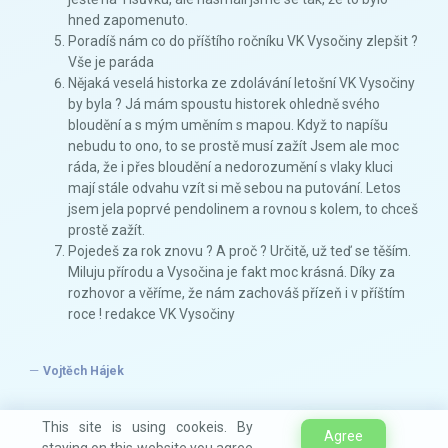
hned zapomenuto.
Poradíš nám co do příštího ročníku VK Vysočiny zlepšit ?
Vše je paráda
Nějaká veselá historka ze zdolávání letošní VK Vysočiny
by byla ? Já mám spoustu historek ohledně svého
bloudění a s mým uměním s mapou. Když to napíšu
nebudu to ono, to se prostě musí zažít Jsem ale moc
ráda, že i přes bloudění a nedorozumění s vlaky kluci
mají stále odvahu vzít si mě sebou na putování. Letos
jsem jela poprvé pendolinem a rovnou s kolem, to chceš
prostě zažít.
Pojedeš za rok znovu ? A proč ? Určitě, už teď se těším.
Miluju přírodu a Vysočina je fakt moc krásná. Díky za
rozhovor a věříme, že nám zachováš přízeň i v příštím
roce ! redakce VK Vysočiny
Vojtěch Hájek
This site is using cookeis. By
Agree