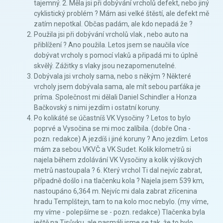
tajemný. 2. Měla jsi při dobývání vrcholů defekt, nebo jiný
cyklistický problém ? Mám asi velké štěstí, ale defekt mě
zatím nepotkal. Občas padám, ale kdo nepadá že ?
Použila jsi při dobývání vrcholů vlak , nebo auto na
přiblížení ? Ano použila. Letos jsem se naučila více
dobývat vrcholy s pomocí vlaků a připadá mi to úplně
skvělý. Zážitky s vlaky jsou nezapomenutelné.
Dobývala jsi vrcholy sama, nebo s někým ? Některé
vrcholy jsem dobývala sama, ale mít sebou parťáka je
príma. Společnost mi dělali Daniel Schindler a Honza
Bačkovský s nimi jezdím i ostatní koruny.
Po kolikáté se účastníš VK Vysočiny ? Letos to bylo
poprvé a Vysočina se mi moc zalíbila. (dobře Ona -
pozn. redakce) A jezdíš i jiné koruny ? Ano jezdím. Letos
mám za sebou VKVČ a VK Sudet. Kolik kilometrů si
najela během zdolávání VK Vysočiny a kolik výškových
metrů nastoupala ? 6. Který vrchol Ti dal nejvíc zabrat,
případně došlo i na tlačenku kola ? Najela jsem 539 km,
nastoupáno 6,364 m. Nejvíc mi dala zabrat zřícenina
hradu Templštejn, tam to na kolo moc nebylo. (my víme,
my víme - polepšíme se - pozn. redakce) Tlačenka byla
ještě na Tisůvku, ale nasmáli jsme se tak, že to bylo