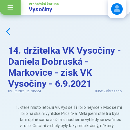
Vrchařská koruna
Vysočiny
Stáhnout návod
14. držitelka VK Vysočiny -
Daniela Dobruská -
Markovice - zisk VK
Vysočiny - 6.9.2021
09.12.2021 21:05:24
835x Zobrazeno
Které místo letošní VK Vys se Ti líbilo nejvíce ? Moc se mi
líbilo na skalní vyhlídce Prosíčka. Měla jsem štěstí a byla
tam úplně sama a užila si nádherné výhledy se svačinou
v ruce. Ostatní vrcholy byly taky moc krásný, některý