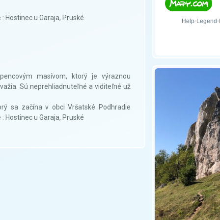
: Hostinec u Garaja, Pruské
pencovým masívom, ktorý je výraznou
ažia. Sú neprehliadnuteľné a viditeľné už
orý sa začína v obci Vršatské Podhradie
: Hostinec u Garaja, Pruské