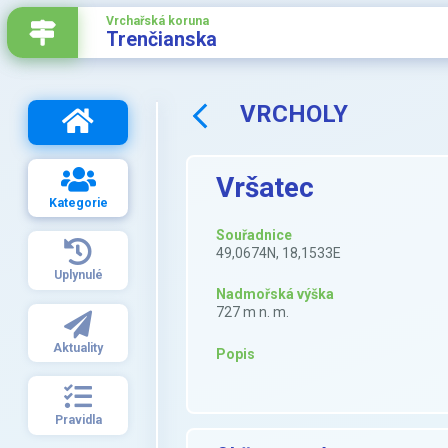
Vrchařská koruna
Trenčianska
VRCHOLY
Vršatec
Kategorie
Souřadnice
49,0674N, 18,1533E
Uplynulé
Nadmořská výška
727 m n. m.
Aktuality
Popis
Pravidla