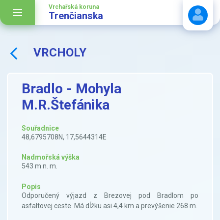
Vrchařská koruna
Trenčianska
VRCHOLY
Stáhnout návod
Bradlo - Mohyla
M.R.Štefánika
Souřadnice
48,6795708N, 17,5644314E
Nadmořská výška
543 m n. m.
Popis
Odporučený výjazd z Brezovej pod Bradlom po
asfaltovej ceste. Má dĺžku asi 4,4 km a prevýšenie 268 m.