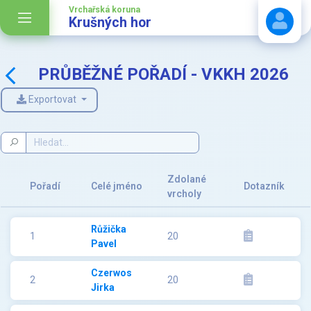
Vrchařská koruna
Krušných hor
PRŮBĚŽNÉ POŘADÍ - VKKH 2026
Stáhnout návod
Exportovat
Zdolané
Pořadí
Celé jméno
Dotazník
vrcholy
Růžička
1
20
Pavel
Czerwos
2
20
Jirka