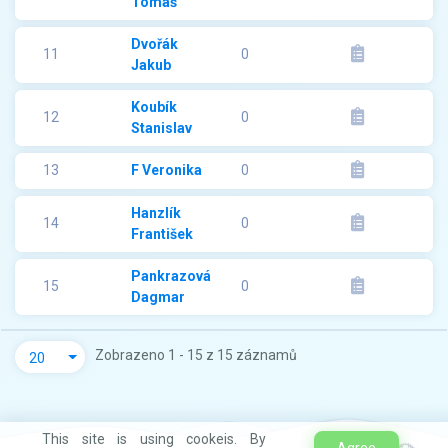
Tomáš
Dvořák
11
0
Jakub
Koubík
12
0
Stanislav
13
F Veronika
0
Hanzlík
14
0
František
Pankrazová
15
0
Dagmar
Zobrazeno 1 - 15 z 15 záznamů
20
This site is using cookeis. By