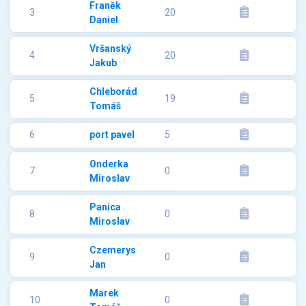
Franěk
3
20
Daniel
Vršanský
4
20
Jakub
Chleborád
5
19
Tomáš
6
port pavel
5
Onderka
7
0
Miroslav
Panica
8
0
Miroslav
Czemerys
9
0
Jan
Marek
10
0