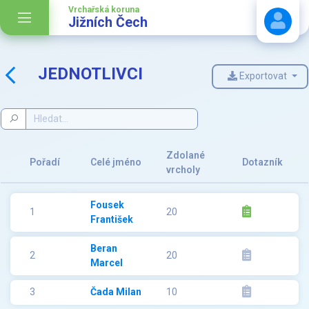
Vrchařská koruna
Jižních Čech
JEDNOTLIVCI
Exportovat
Stáhnout návod
Zdolané
Pořadí
Celé jméno
Dotazník
vrcholy
Fousek
1
20
František
Beran
2
20
Marcel
3
Čada Milan
10