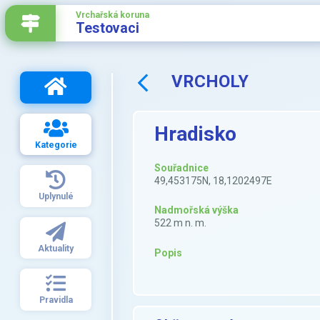
Vrchařská koruna
Testovaci
VRCHOLY
Hradisko
Kategorie
Souřadnice
49,453175N, 18,1202497E
Uplynulé
Nadmořská výška
522 m n. m.
Aktuality
Popis
Pravidla