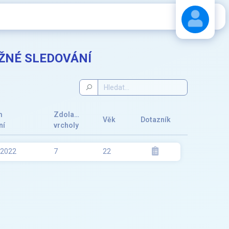
BĚŽNÉ SLEDOVÁNÍ
Stáhnout návod
m
Zdolané
Věk
Dotazník
ní
vrcholy
.2022
7
22