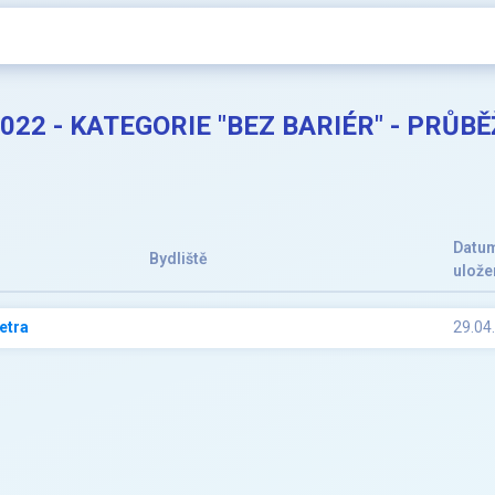
2022 - KATEGORIE "BEZ BARIÉR" - PRŮ
Datu
Bydliště
ulože
etra
29.04