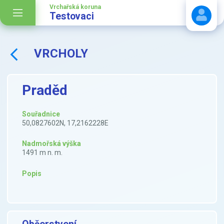
Vrchařská koruna
Testovaci
VRCHOLY
Stáhnout návod
Praděd
Souřadnice
50,0827602N, 17,2162228E
Nadmořská výška
1491 m n. m.
Popis