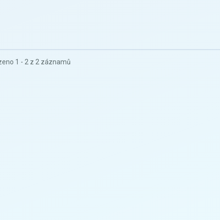
eno 1 - 2 z 2 záznamů