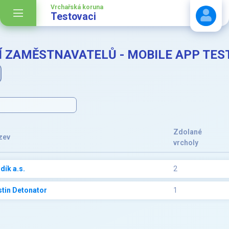
Vrchařská koruna
Testovaci
Í ZAMĚSTNAVATELŮ - MOBILE APP TES
Stáhnout návod
Zdolané
zev
vrcholy
dík a.s.
2
tin Detonator
1