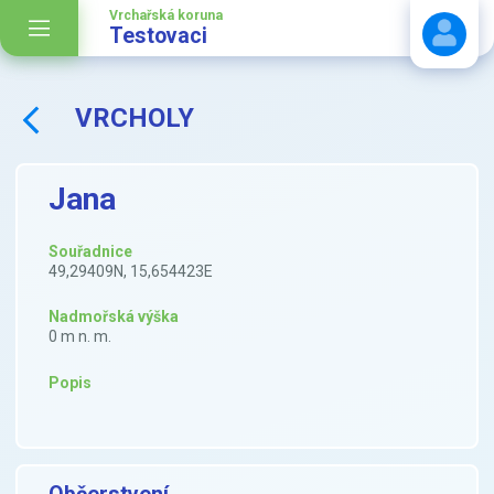
Vrchařská koruna
Testovaci
VRCHOLY
Stáhnout návod
Jana
Souřadnice
49,29409N, 15,654423E
Nadmořská výška
0 m n. m.
Popis