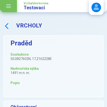
Vrchařská koruna
Testovaci
VRCHOLY
Stáhnout návod
Praděd
Souřadnice
50,0827602N, 17,2162228E
Nadmořská výška
1491 m n. m.
Popis