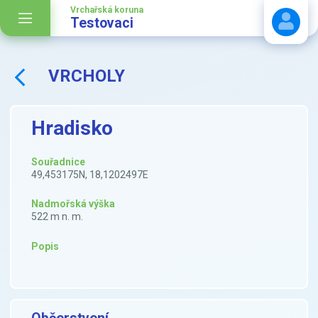
Vrchařská koruna
Testovaci
VRCHOLY
Stáhnout návod
Hradisko
Souřadnice
49,453175N, 18,1202497E
Nadmořská výška
522 m n. m.
Popis