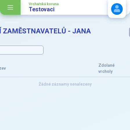
Vrchařská koruna
Testovaci
Í ZAMĚSTNAVATELŮ - JANA
Stáhnout návod
Zdolané
zev
vrcholy
Žádné záznamy nenalezeny