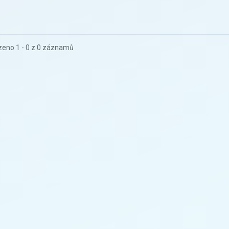
eno 1 - 0 z 0 záznamů