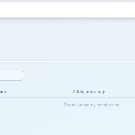
éno
Zdolané vrcholy
Žádné záznamy nenalezeny