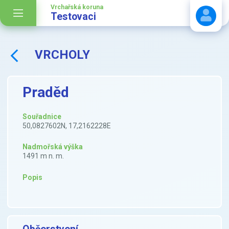
Vrchařská koruna
Testovaci
VRCHOLY
Stáhnout návod
Praděd
Souřadnice
50,0827602N, 17,2162228E
Nadmořská výška
1491 m n. m.
Popis