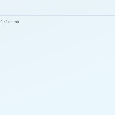
z 0 záznamů