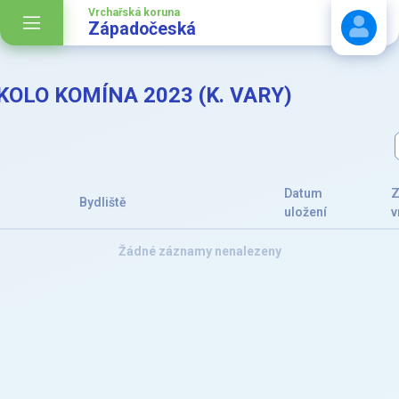
Vrchařská koruna
Západočeská
KOLO KOMÍNA 2023 (K. VARY)
Stáhnout návod
Datum
Z
Bydliště
uložení
v
Žádné záznamy nenalezeny