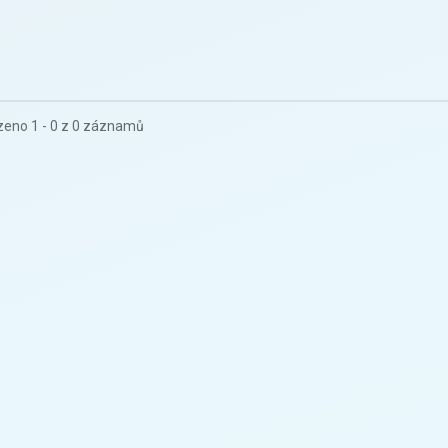
eno 1 - 0 z 0 záznamů