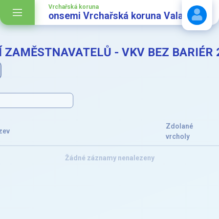
Vrchařská koruna
onsemi Vrchařská koruna Valašska
 ZAMĚSTNAVATELŮ - VKV BEZ BARIÉR 
Stáhnout návod
Zdolané
zev
vrcholy
Žádné záznamy nenalezeny