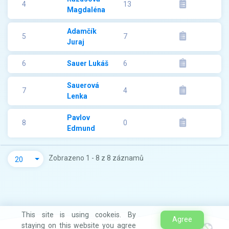
4
13
Magdaléna
Adamčík
5
7
Juraj
6
Sauer Lukáš
6
Sauerová
7
4
Lenka
Pavlov
8
0
Edmund
Zobrazeno 1 - 8 z 8 záznamů
20
This site is using cookeis. By
Agree
staying on this website you agree