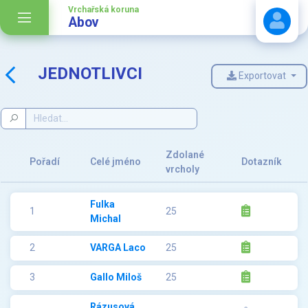
Vrchařská koruna
Abov
JEDNOTLIVCI
Exportovat
Stáhnout návod
Zdolané
Pořadí
Celé jméno
Dotazník
vrcholy
Fulka
1
25
Michal
2
VARGA Laco
25
3
Gallo Miloš
25
Rázusová