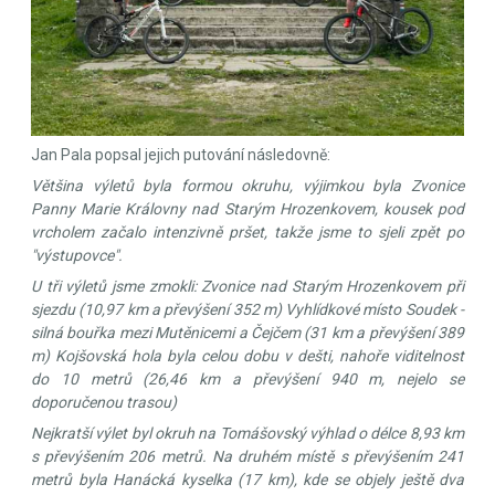
Jan Pala popsal jejich putování následovně:
Většina výletů byla formou okruhu, výjimkou byla Zvonice
Panny Marie Královny nad Starým Hrozenkovem, kousek pod
vrcholem začalo intenzivně pršet, takže jsme to sjeli zpět po
"výstupovce".
U tři výletů jsme zmokli: Zvonice nad Starým Hrozenkovem při
sjezdu (10,97 km a převýšení 352 m) Vyhlídkové místo Soudek -
silná bouřka mezi Mutěnicemi a Čejčem (31 km a převýšení 389
m) Kojšovská hola byla celou dobu v dešti, nahoře viditelnost
do 10 metrů (26,46 km a převýšení 940 m, nejelo se
doporučenou trasou)
Nejkratší výlet byl okruh na Tomášovský výhlad o délce 8,93 km
s převýšením 206 metrů. Na druhém místě s převýšením 241
metrů byla Hanácká kyselka (17 km), kde se objely ještě dva