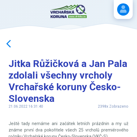
Stáhnout návod
Jitka Růžičková a Jan Pala
zdolali všechny vrcholy
Vrchařské koruny Česko-
Slovenska
21.06.2022 16:31:40
2398x Zobrazeno
Ještě tady nemáme ani začátek letních prázdnin a my už
známe první dva pokořitele všech 25 vrcholů premiérového
ročníku Vrchařské koruny Česko-Slovenska (VKČ-S).