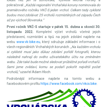
pokračoval:
„Každá regionální Vrchařská koruny nominovala do
premiérového ročníku VKČ-S jeden vrchol. Celkem tedy cyklisté
budou moci zdolávat 25 vrcholů rozmístěných od západu Čech
až po východ Slovenska.“
První ročník VKČ-S startuje v pátek 15. dubna a skončí 30.
listopadu 2022.
Kompletní výčet vrcholů včetně jejich
představení, rozmístění a tipů na jejich zdolání najdete na
webu
www.vk-bike.eu
, který sdružuje základní informace i o
všech regionálních Vrchařských korunách.
„Na každém vrcholu
si cyklisté musí jako důkaz zdolání pořídil fotografii, kterou
následně nahrají do svého uživatelského účtu na zmíněném
webu. Zde také bude možné sledovat průběžné pořadí vrchařů.
Sami jsme zvědaví, komu se podaří pokořit největší počet
vrcholů,“
uzavřel Adam Hloch.
Podrobnější informace najdete na tomto webu a
facebookovém profilu
https://www.facebook.com/vkcs.bike
.