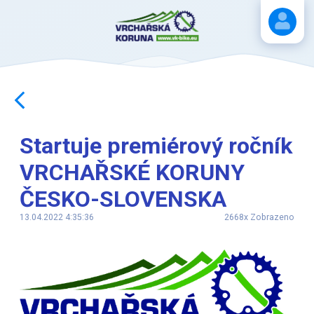
Stáhnout návod
Startuje premiérový ročník
VRCHAŘSKÉ KORUNY
ČESKO-SLOVENSKA
13.04.2022 4:35:36
2668x Zobrazeno