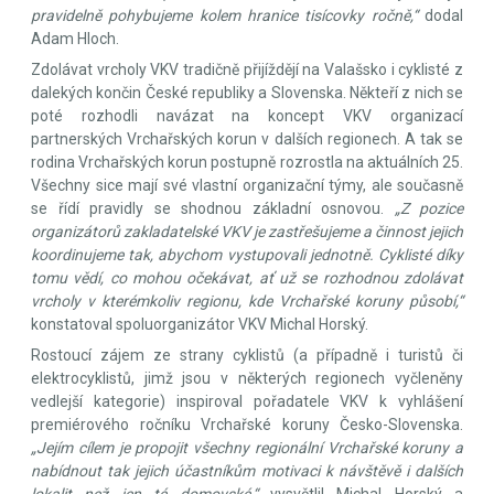
pravidelně pohybujeme kolem hranice tisícovky ročně,“
dodal
Adam Hloch.
Zdolávat vrcholy VKV tradičně přijíždějí na Valašsko i cyklisté z
dalekých končin České republiky a Slovenska. Někteří z nich se
poté rozhodli navázat na koncept VKV organizací
partnerských Vrchařských korun v dalších regionech. A tak se
rodina Vrchařských korun postupně rozrostla na aktuálních 25.
Všechny sice mají své vlastní organizační týmy, ale současně
se řídí pravidly se shodnou základní osnovou.
„Z pozice
organizátorů zakladatelské VKV je zastřešujeme a činnost jejich
koordinujeme tak, abychom vystupovali jednotně. Cyklisté díky
tomu vědí, co mohou očekávat, ať už se rozhodnou zdolávat
vrcholy v kterémkoliv regionu, kde Vrchařské koruny působí,“
konstatoval spoluorganizátor VKV Michal Horský.
Rostoucí zájem ze strany cyklistů (a případně i turistů či
elektrocyklistů, jimž jsou v některých regionech vyčleněny
vedlejší kategorie) inspiroval pořadatele VKV k vyhlášení
premiérového ročníku Vrchařské koruny Česko-Slovenska.
„Jejím cílem je propojit všechny regionální Vrchařské koruny a
nabídnout tak jejich účastníkům motivaci k návštěvě i dalších
lokalit než jen té domovské,“
vysvětlil Michal Horský a