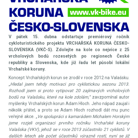
V pátek 15. dubna odstartuje premiérový ročník
cykloturistického projektu VRCHAŘSKÁ KORUNA ČESKO-
SLOVENSKA (VKČ-S). Zdolejte na kole co nejvíce z 25
vrcholových bodů rozesetých po regionech České
republiky a Slovenska, kde již řadu let působí lokální
Vrchařské koruny.
Koncept Vrchařských korun se zrodil v roce 2012 na Valašsku.
„Hledal jsem tehdy motivaci pro cyklistickou sezonu 2013.
Rozhodl jsem si proto vytipovat 20 zajímavých vrcholových
bodů na Valašsku, které na kole zdolám,“
zavzpomínal autor
myšlenky Vrchařských korun Adam Hloch. Jeho nápad zaujal i
několik přátel, a proto se Adam Hloch rozhodl dát mu punc
veřejné akce.
„Ve spolupráci s kamarádem Michalem Horským
jsme rozjeli organizaci prvního ročníku Vrchařské koruny
Valašska (VKV), jehož se v roce 2013 zúčastnilo 21 cyklistů. V
dalších letech ale počet účastníků výrazně rostl, nyní se již