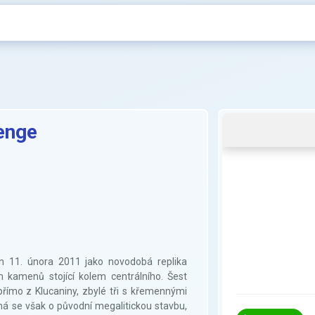
enge
n 11. února 2011 jako novodobá replika
m kamenů stojící kolem centrálního. Šest
římo z Klucaniny, zbylé tři s křemennými
dná se však o původní megalitickou stavbu,