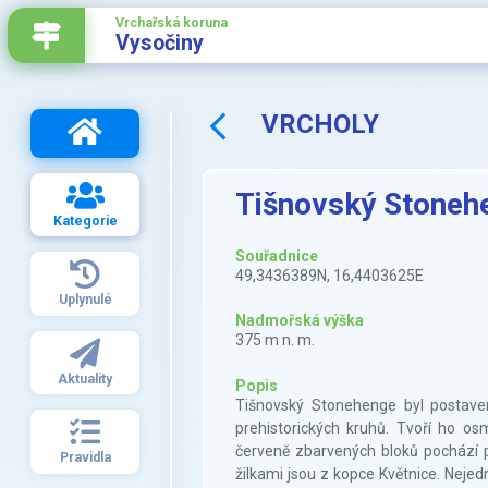
Vrchařská koruna
Vysočiny
VRCHOLY
Tišnovský Stoneh
Kategorie
Souřadnice
49,3436389N, 16,4403625E
Uplynulé
Nadmořská výška
375 m n. m.
Aktuality
Popis
Tišnovský Stonehenge byl postave
prehistorických kruhů. Tvoří ho os
červeně zbarvených bloků pochází p
Pravidla
žilkami jsou z kopce Květnice. Neje