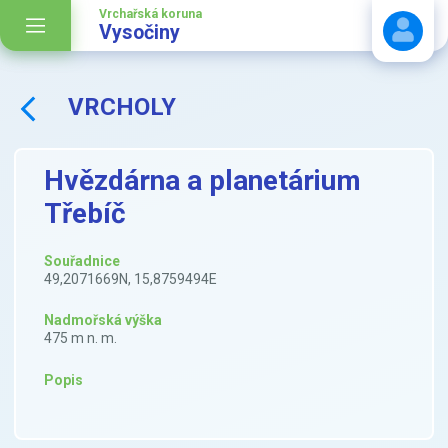
Vrchařská koruna
Vysočiny
VRCHOLY
Stáhnout návod
Hvězdárna a planetárium
Třebíč
Souřadnice
49,2071669N, 15,8759494E
Nadmořská výška
475 m n. m.
Popis