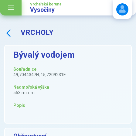
Vrchařská koruna
Vysočiny
VRCHOLY
Stáhnout návod
Bývalý vodojem
Souřadnice
49,7044347N, 15,7209231E
Nadmořská výška
553 m n. m.
Popis