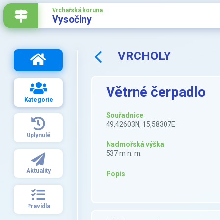
Vrchařská koruna
Vysočiny
VRCHOLY
Větrné čerpadlo
Kategorie
Souřadnice
49,42603N, 15,58307E
Uplynulé
Nadmořská výška
537 m n. m.
Aktuality
Popis
Pravidla