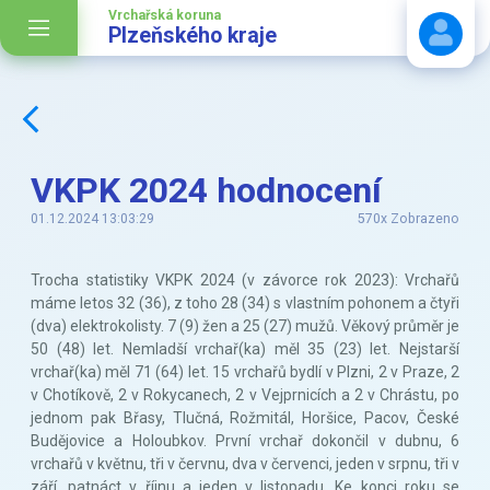
Vrchařská koruna
Plzeňského kraje
Stáhnout návod
VKPK 2024 hodnocení
01.12.2024 13:03:29
570x Zobrazeno
Trocha statistiky VKPK 2024 (v závorce rok 2023): Vrchařů
máme letos 32 (36), z toho 28 (34) s vlastním pohonem a čtyři
(dva) elektrokolisty. 7 (9) žen a 25 (27) mužů. Věkový průměr je
50 (48) let. Nemladší vrchař(ka) měl 35 (23) let. Nejstarší
vrchař(ka) měl 71 (64) let. 15 vrchařů bydlí v Plzni, 2 v Praze, 2
v Chotíkově, 2 v Rokycanech, 2 v Vejprnicích a 2 v Chrástu, po
jednom pak Břasy, Tlučná, Rožmitál, Horšice, Pacov, České
Budějovice a Holoubkov. První vrchař dokončil v dubnu, 6
vrchařů v květnu, tři v červnu, dva v červenci, jeden v srpnu, tři v
září, patnáct v říjnu a jeden v listopadu. Ke konci roku se