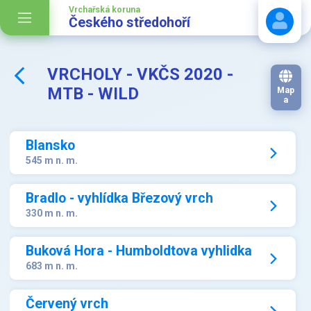
Vrchařská koruna
Českého středohoří
VRCHOLY - VKČS 2020 -
Stáhnout návod
MTB - WILD
Map
a
Blansko
545 m n. m.
Bradlo - vyhlídka Březový vrch
330 m n. m.
Buková Hora - Humboldtova vyhlidka
683 m n. m.
Červený vrch