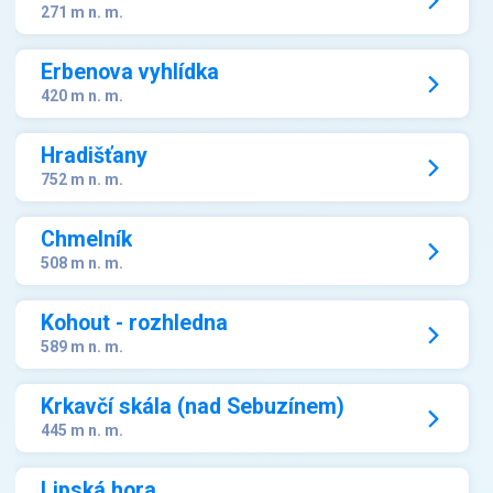
271 m n. m.
Erbenova vyhlídka
420 m n. m.
Hradišťany
752 m n. m.
Chmelník
508 m n. m.
Kohout - rozhledna
589 m n. m.
Krkavčí skála (nad Sebuzínem)
445 m n. m.
Lipská hora