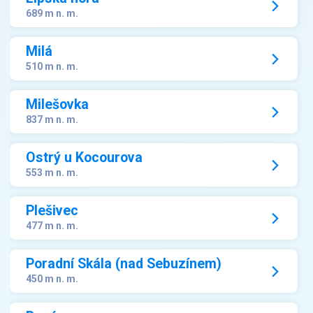
689 m n. m.
Milá
510 m n. m.
Milešovka
837 m n. m.
Ostrý u Kocourova
553 m n. m.
Plešivec
477 m n. m.
Poradní Skála (nad Sebuzínem)
450 m n. m.