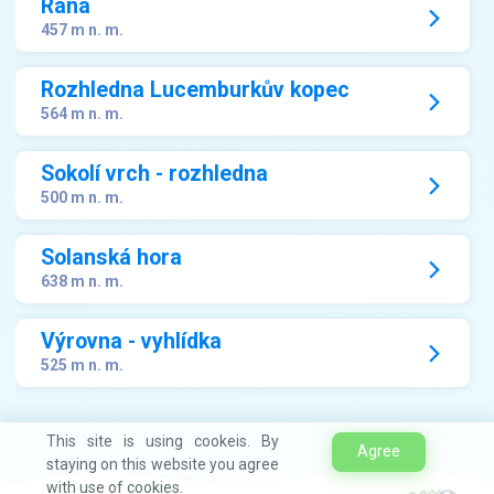
Raná
457 m n. m.
Rozhledna Lucemburkův kopec
564 m n. m.
Sokolí vrch - rozhledna
500 m n. m.
Solanská hora
638 m n. m.
Výrovna - vyhlídka
525 m n. m.
This site is using cookeis. By
Agree
staying on this website you agree
with use of cookies.