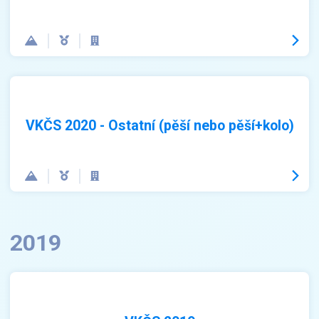
VKČS 2020 - Ostatní (pěší nebo pěší+kolo)
2019