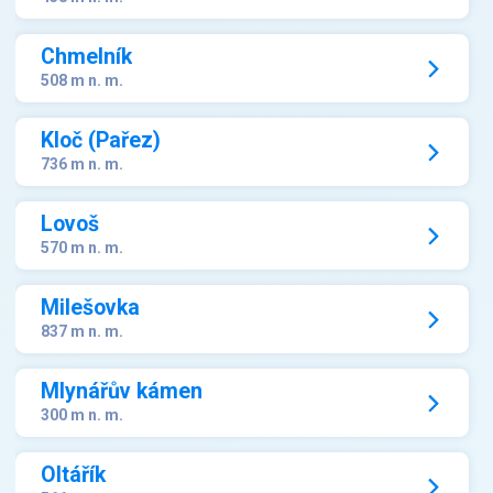
Chmelník
508 m n. m.
Kloč (Pařez)
736 m n. m.
Lovoš
570 m n. m.
Milešovka
837 m n. m.
Mlynářův kámen
300 m n. m.
Oltářík