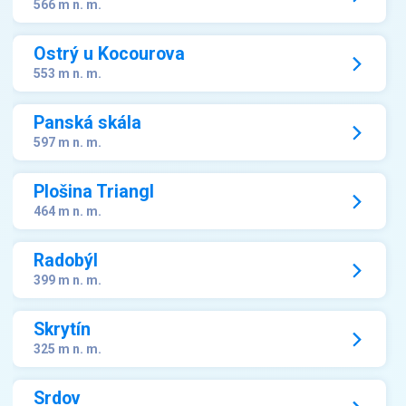
566 m n. m.
Ostrý u Kocourova
553 m n. m.
Panská skála
597 m n. m.
Plošina Triangl
464 m n. m.
Radobýl
399 m n. m.
Skrytín
325 m n. m.
Srdov