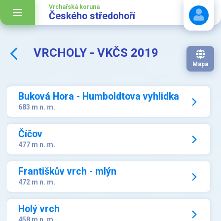
Vrchařská koruna
Českého středohoří
VRCHOLY - VKČS 2019
Stáhnout návod
Mapa
Buková Hora - Humboldtova vyhlidka
683 m n. m.
Číčov
477 m n. m.
Františkův vrch - mlýn
472 m n. m.
Holý vrch
458 m n. m.