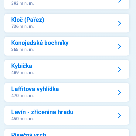
393 m n. m.
Kloč (Pařez)
736 m n. m.
Konojedské bochníky
365 m n. m.
Kybička
489 m n. m.
Laffitova vyhlídka
470 m n. m.
Levín - zřícenina hradu
450 m n. m.
Písečný vrch