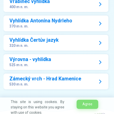
Vrabinec vyhlídka
400 m n. m.
Vyhlídka Antonína Nydrleho
370 m n. m.
Vyhlídka Čertův jazyk
320 m n. m.
Výrovna - vyhlídka
525 m n. m.
Zámecký vrch - Hrad Kamenice
530 m n. m.
This site is using cookeis. By
Agree
staying on this website you agree
with use of cookies.