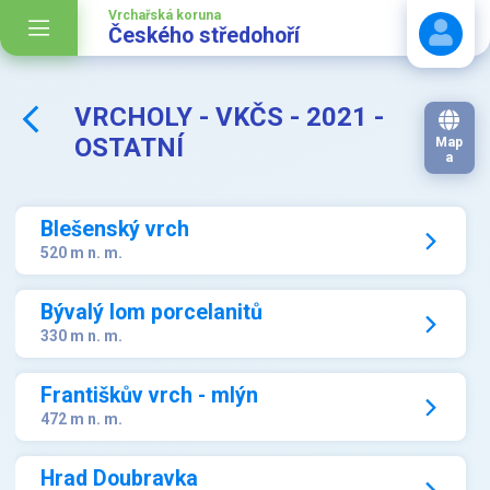
Vrchařská koruna
Českého středohoří
VRCHOLY - VKČS - 2021 -
Stáhnout návod
OSTATNÍ
Map
a
Blešenský vrch
520 m n. m.
Bývalý lom porcelanitů
330 m n. m.
Františkův vrch - mlýn
472 m n. m.
Hrad Doubravka