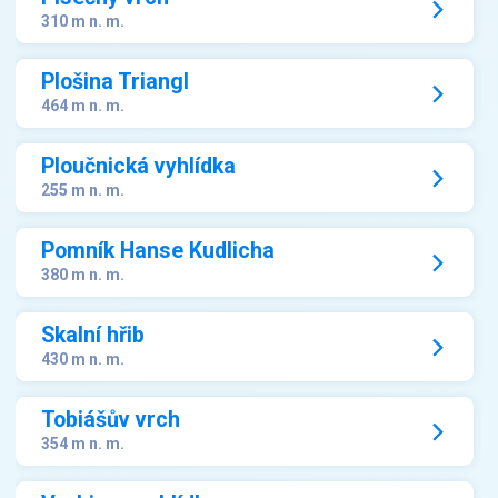
310 m n. m.
Plošina Triangl
464 m n. m.
Ploučnická vyhlídka
255 m n. m.
Pomník Hanse Kudlicha
380 m n. m.
Skalní hřib
430 m n. m.
Tobiášův vrch
354 m n. m.