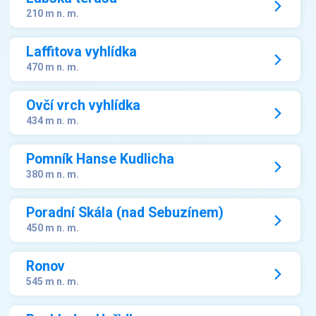
210 m n. m.
Laffitova vyhlídka
470 m n. m.
Ovčí vrch vyhlídka
434 m n. m.
Pomník Hanse Kudlicha
380 m n. m.
Poradní Skála (nad Sebuzínem)
450 m n. m.
Ronov
545 m n. m.