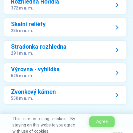
Rozhledna Hořidla
372 m n. m.
Skalní reliéfy
235 m n. m.
Stradonka rozhledna
291 m n. m.
Výrovna - vyhlídka
525 m n. m.
Zvonkový kámen
550 m n. m.
This site is using cookeis. By
Agree
staying on this website you agree
with use of cookies.