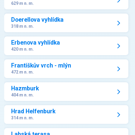
629 m n. m.
Doerellova vyhlídka
318 m n. m.
Erbenova vyhlídka
420 m n. m.
Františkův vrch - mlýn
472 m n. m.
Hazmburk
404 m n. m.
Hrad Helfenburk
314 m n. m.
Labská terasa