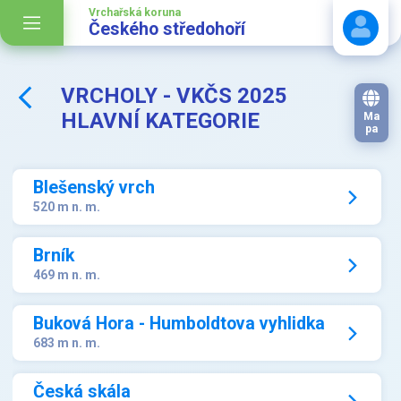
Vrchařská koruna
Českého středohoří
VRCHOLY - VKČS 2025
Stáhnout návod
HLAVNÍ KATEGORIE
Ma
pa
Blešenský vrch
520 m n. m.
Brník
469 m n. m.
Buková Hora - Humboldtova vyhlidka
683 m n. m.
Česká skála