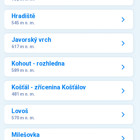
Hradiště
545 m n. m.
Javorský vrch
617 m n. m.
Kohout - rozhledna
589 m n. m.
Košťál - zřícenina Košťálov
481 m n. m.
Lovoš
570 m n. m.
Milešovka