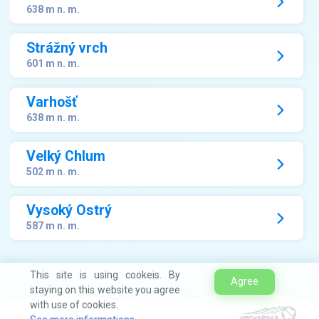
638 m n. m.
Strážný vrch
601 m n. m.
Varhošť
638 m n. m.
Velký Chlum
502 m n. m.
Vysoký Ostrý
587 m n. m.
This site is using cookeis. By
Agree
staying on this website you agree
with use of cookies.