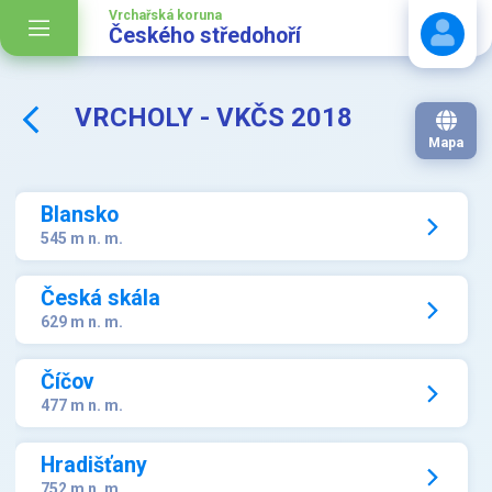
Vrchařská koruna
Českého středohoří
VRCHOLY - VKČS 2018
Stáhnout návod
Mapa
Blansko
545 m n. m.
Česká skála
629 m n. m.
Číčov
477 m n. m.
Hradišťany
752 m n. m.