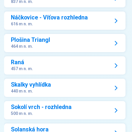
837 m n. m.
Náčkovice - Víťova rozhledna
616 m n. m.
Plošina Triangl
464 m n. m.
Raná
457 m n. m.
Skalky vyhlídka
440 m n. m.
Sokolí vrch - rozhledna
500 m n. m.
Solanská hora