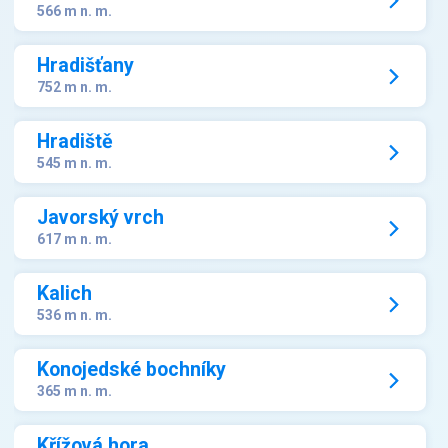
566 m n. m.
Hradišťany
752 m n. m.
Hradiště
545 m n. m.
Javorský vrch
617 m n. m.
Kalich
536 m n. m.
Konojedské bochníky
365 m n. m.
Křížová hora