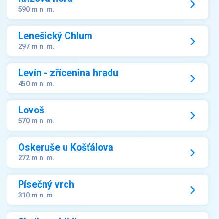
590 m n. m.
Lenešický Chlum
297 m n. m.
Levín - zřícenina hradu
450 m n. m.
Lovoš
570 m n. m.
Oskeruše u Košťálova
272 m n. m.
Písečný vrch
310 m n. m.