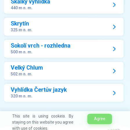
Skalky vyhlídka
440 m n. m.
Skrytín
325 m n. m.
Sokolí vrch - rozhledna
500 m n. m.
Velký Chlum
502 m n. m.
Vyhlídka Čertův jazyk
320 m n. m.
This site is using cookeis. By
Agree
staying on this website you agree
with use of cookies.