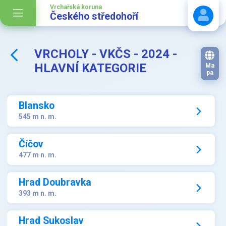
Vrchařská koruna
Českého středohoří
VRCHOLY - VKČS - 2024 -
Stáhnout návod
HLAVNÍ KATEGORIE
Ma
pa
Blansko
545 m n. m.
Číčov
477 m n. m.
Hrad Doubravka
393 m n. m.
Hrad Sukoslav