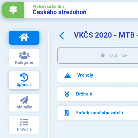
Vrchařská koruna
Českého středohoří
VKČS 2020 - MTB 
Zapojit se
Kategorie
Vrcholy
Uplynulé
Držitelé
Aktuality
Pořadí zaměstnavatelů
Pravidla