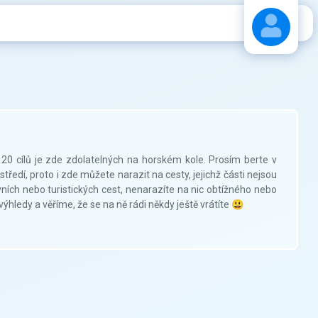
Stáhnout návod
 20 cílů je zde zdolatelných na horském kole. Prosím berte v
tředí, proto i zde můžete narazit na cesty, jejichž části nejsou
ních nebo turistických cest, nenarazíte na nic obtížného nebo
ýhledy a věříme, že se na ně rádi někdy ještě vrátíte 😃