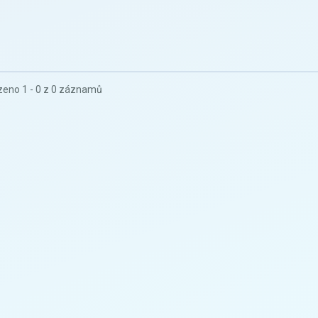
eno 1 - 0 z 0 záznamů