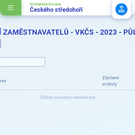
Vrchařská koruna
Českého středohoří
 ZAMĚSTNAVATELŮ - VKČS - 2023 - P
Stáhnout návod
Zdolané
zev
vrcholy
Žádné záznamy nenalezeny