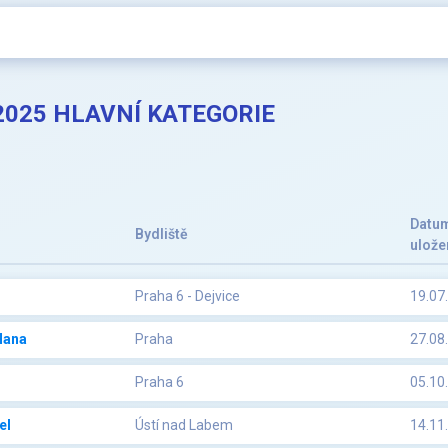
 2025 HLAVNÍ KATEGORIE
Datu
Bydliště
ulože
Praha 6 - Dejvice
19.07
Hana
Praha
27.08
Praha 6
05.10
el
Ústí nad Labem
14.11