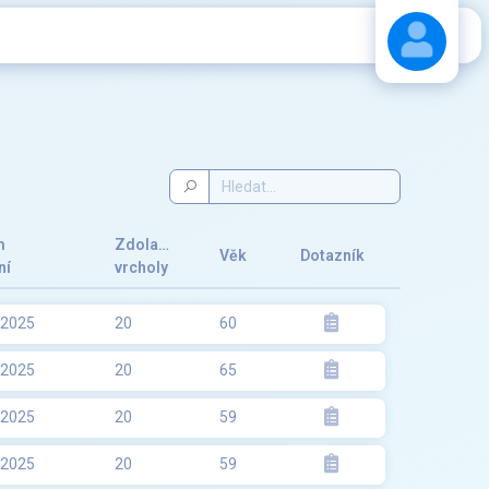
Stáhnout návod
m
Zdolané
Věk
Dotazník
ní
vrcholy
.2025
20
60
.2025
20
65
.2025
20
59
.2025
20
59