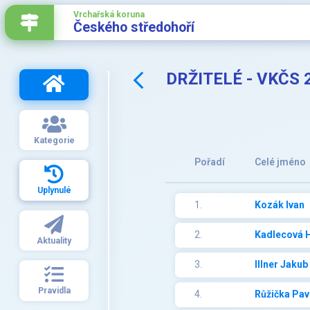
Vrchařská koruna
Českého středohoří
DRŽITELÉ - VKČS
Kategorie
Pořadí
Celé jméno
Uplynulé
1.
Kozák Ivan
2.
Kadlecová 
Aktuality
3.
Illner Jakub
Pravidla
4.
Růžička Pav