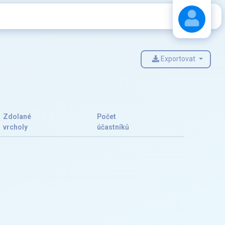
Exportovat
Stáhnout návod
Zdolané
Počet
vrcholy
účastníků