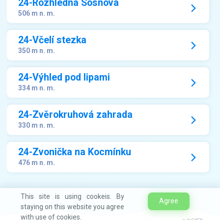
24-Rozhledna Sosnová
506 m n. m.
24-Včelí stezka
350 m n. m.
24-Výhled pod lipami
334 m n. m.
24-Zvěrokruhová zahrada
330 m n. m.
24-Zvonička na Kocmínku
476 m n. m.
This site is using cookeis. By
Agree
staying on this website you agree
with use of cookies.