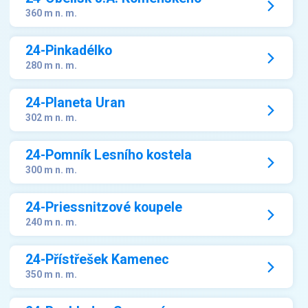
360 m n. m.
24-Pinkadélko
280 m n. m.
24-Planeta Uran
302 m n. m.
24-Pomník Lesního kostela
300 m n. m.
24-Priessnitzové koupele
240 m n. m.
24-Přístřešek Kamenec
350 m n. m.