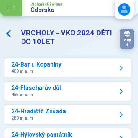
Vrchařská koruna
Oderska
VRCHOLY - VKO 2024 DĚTI
Stáhnout návod
DO 10LET
Map
a
24-Bar u Kopaniny
400 m n. m.
24-Flascharův důl
455 m n. m.
24-Hradiště Závada
280 m n. m.
24-Hýlovský památník