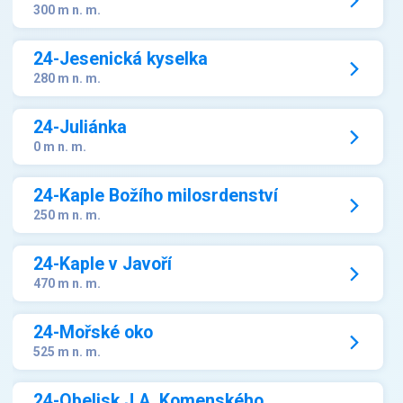
300 m n. m.
24-Jesenická kyselka
280 m n. m.
24-Juliánka
0 m n. m.
24-Kaple Božího milosrdenství
250 m n. m.
24-Kaple v Javoří
470 m n. m.
24-Mořské oko
525 m n. m.
24-Obelisk J.A. Komenského