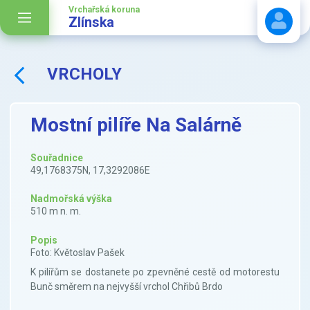
Vrchařská koruna
Zlínska
VRCHOLY
Stáhnout návod
Mostní pilíře Na Salárně
Souřadnice
49,1768375N, 17,3292086E
Nadmořská výška
510 m n. m.
Popis
Foto: Květoslav Pašek
K pilířům se dostanete po zpevněné cestě od motorestu
Bunč směrem na nejvyšší vrchol Chřibů Brdo