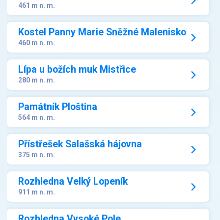
461 m n. m.
Kostel Panny Marie Sněžné Malenisko
460 m n. m.
Lípa u božích muk Mistřice
280 m n. m.
Památník Ploština
564 m n. m.
Přístřešek Salašská hájovna
375 m n. m.
Rozhledna Velký Lopeník
911 m n. m.
Rozhledna Vysoké Pole