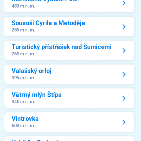
483 m n. m.
Sousoší Cyrila a Metoděje
285 m n. m.
Turistický přístřešek nad Šumicemi
269 m n. m.
Valašský orloj
395 m n. m.
Větrný mlýn Štípa
340 m n. m.
Vintrovka
603 m n. m.