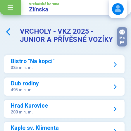
Vrchařská koruna
Zlínska
VRCHOLY - VKZ 2025 -
Stáhnout návod
JUNIOR A PŘÍVĚSNÉ VOZÍKY
Ma
pa
Bistro "Na kopci"
325 m n. m.
Dub rodiny
495 m n. m.
Hrad Kurovice
200 m n. m.
Kaple sv. Klimenta