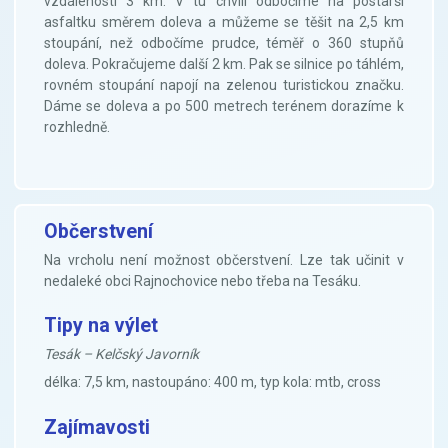
vzdálenosti 3 km. V tu chvíli odbočíme na postarší
asfaltku směrem doleva a můžeme se těšit na 2,5 km
stoupání, než odbočíme prudce, téměř o 360 stupňů
doleva. Pokračujeme další 2 km. Pak se silnice po táhlém,
rovném stoupání napojí na zelenou turistickou značku.
Dáme se doleva a po 500 metrech terénem dorazíme k
rozhledně.
Občerstvení
Na vrcholu není možnost občerstvení. Lze tak učinit v
nedaleké obci Rajnochovice nebo třeba na Tesáku.
Tipy na výlet
Tesák – Kelčský Javorník
délka: 7,5 km, nastoupáno: 400 m, typ kola: mtb, cross
Zajímavosti