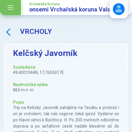
Vrchařská koruna
onsemi Vrchařská koruna Valašska
VRCHOLY
Stáhnout návod
Kelčský Javorník
Souřadnice
49,4001044N, 17,7655017E
Nadmořská výška
865 m n. m.
Popis
Trip na Kelčský Javorník zahájíme na Tesáku a protože i
on je vrcholem, tak nás nejprve čeká sjezd. Vydáme se
po hlavní silnici k Bystřici p. H. Po 200 metrech odbočíme
doprava a po asfaltové cestě nadále klesáme až do