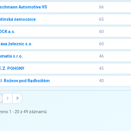
rschmann Automotive VS
66
etínská nemocnice
65
OCK a.s.
60
áva železnic s.o.
60
matix s.r.o.
46
E.Z. POHONY
45
.I. Rožnov pod Radhoštěm
40
eno 1 - 20 z 49 záznamů