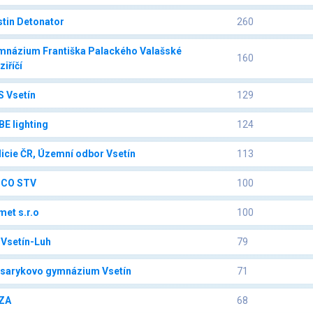
tin Detonator
260
mnázium Františka Palackého Valašské
160
iříčí
S Vsetín
129
E lighting
124
icie ČR, Územní odbor Vsetín
113
CO STV
100
et s.r.o
100
 Vsetín-Luh
79
sarykovo gymnázium Vsetín
71
ZA
68