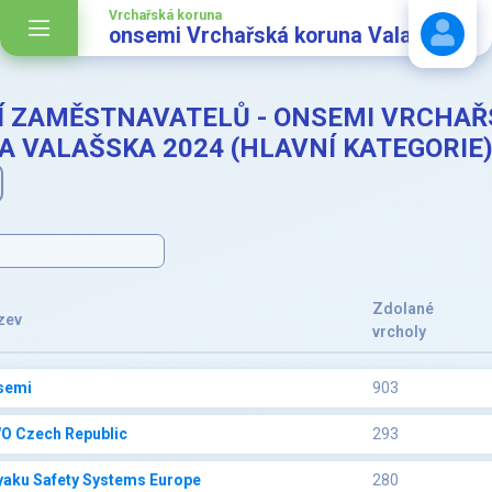
Vrchařská koruna
onsemi Vrchařská koruna Valašska
Í ZAMĚSTNAVATELŮ - ONSEMI VRCHAŘ
Stáhnout návod
 VALAŠSKA 2024 (HLAVNÍ KATEGORIE
Zdolané
zev
vrcholy
semi
903
O Czech Republic
293
yaku Safety Systems Europe
280