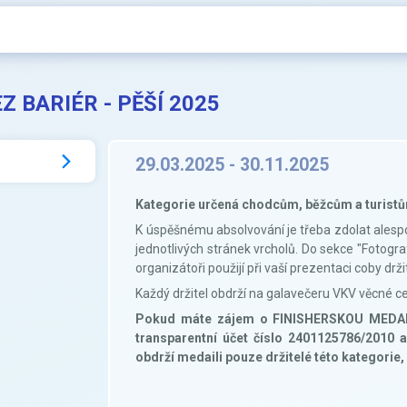
 BARIÉR - PĚŠÍ 2025
29.03.2025 - 30.11.2025
Kategorie určená chodcům, běžcům a turist
K úspěšnému absolvování je třeba zdolat alesp
jednotlivých stránek vrcholů. Do sekce "Fotograf
organizátoři použijí při vaší prezentaci coby drži
Každý držitel obdrží na galavečeru VKV věcné c
Pokud máte zájem o FINISHERSKOU MEDAILI,
transparentní účet číslo 2401125786/2010
obdrží medaili pouze držitelé této kategorie, k