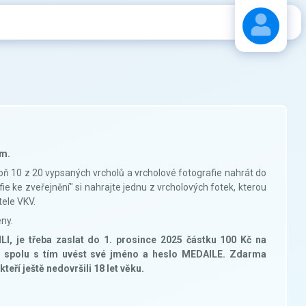
Stáhnout návod
ům.
oň 10 z 20 vypsaných vrcholů a vrcholové fotografie nahrát do
ie ke zveřejnění" si nahrajte jednu z vrcholových fotek, kterou
tele VKV.
eny.
 je třeba zaslat do 1. prosince 2025 částku 100 Kč na
 a spolu s tím uvést své jméno a heslo MEDAILE. Zdarma
teří ještě nedovršili 18 let věku.