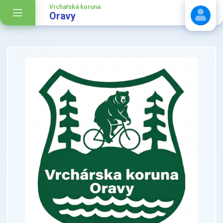
Vrchařská koruna
Oravy
Stáhnout návod