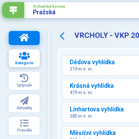
Vrchařská koruna
Pražská
VRCHOLY - VKP 20
Dědova vyhlídka
Kategorie
219 m n. m.
Krásná vyhlídka
Uplynulé
479 m n. m.
Aktuality
Linhartova vyhlídka
285 m n. m.
Pravidla
Měsíční vyhlídka