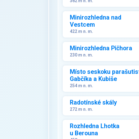
362 m n. m.
Minirozhledna nad
Vestcem
422 m n. m.
Minirozhledna Pičhora
230 m n. m.
Místo seskoku parašutis
Gabčíka a Kubiše
254 m n. m.
Radotínské skály
272 m n. m.
Rozhledna Lhotka
u Berouna