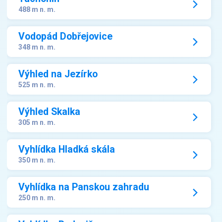
488 m n. m.
Vodopád Dobřejovice
348 m n. m.
Výhled na Jezírko
525 m n. m.
Výhled Skalka
305 m n. m.
Vyhlídka Hladká skála
350 m n. m.
Vyhlídka na Panskou zahradu
250 m n. m.