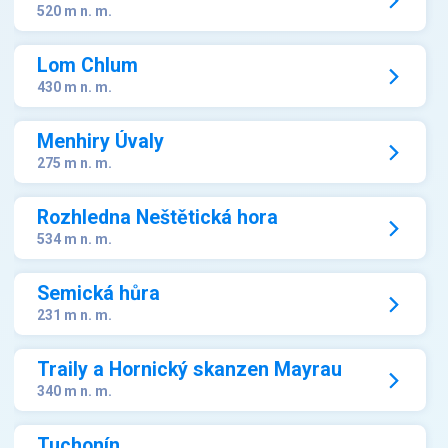
520 m n. m.
Lom Chlum
430 m n. m.
Menhiry Úvaly
275 m n. m.
Rozhledna Neštětická hora
534 m n. m.
Semická hůra
231 m n. m.
Traily a Hornický skanzen Mayrau
340 m n. m.
Tuchonín