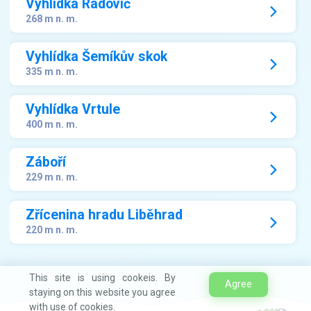
Vyhlídka Radovič
268 m n. m.
Vyhlídka Šemíkův skok
335 m n. m.
Vyhlídka Vrtule
400 m n. m.
Záboří
229 m n. m.
Zřícenina hradu Liběhrad
220 m n. m.
This site is using cookeis. By
Agree
staying on this website you agree
with use of cookies.