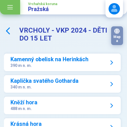
Vrchařská koruna
Pražská
VRCHOLY - VKP 2024 - DĚTI
Stáhnout návod
DO 15 LET
Map
a
Kamenný obelisk na Herinkách
390 m n. m.
Kaplička svatého Gotharda
340 m n. m.
Kněží hora
488 m n. m.
Krásná hora